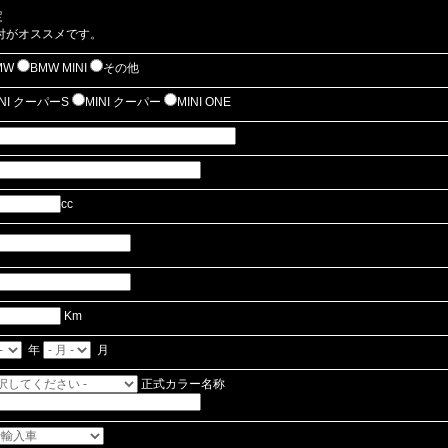
定
付がオススメです。
MW
BMW MINI
その他
INI クーパーS
MINI クーパー
MINI ONE
cc
Km
年
月
正式カラー名称