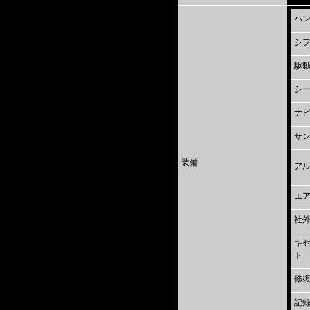
ハ
シ
駆
シ
ナビ
サ
装備
ア
エ
社
キセ
ト
修
記