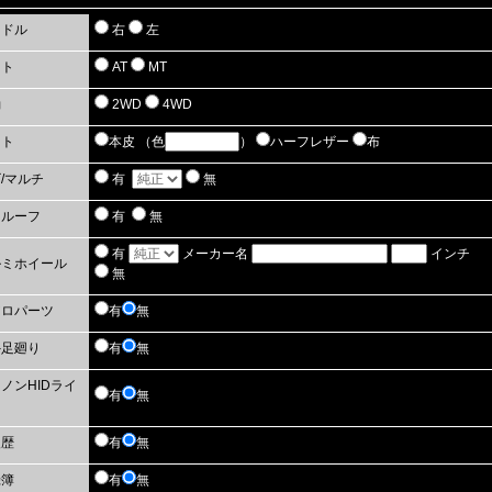
ンドル
右
左
フト
AT
MT
動
2WD
4WD
ート
本皮 （色
）
ハーフレザー
布
/マルチ
有
無
ンルーフ
有
無
有
メーカー名
インチ
ルミホイール
無
アロパーツ
有
無
外足廻り
有
無
ノンHIDライ
有
無
復歴
有
無
録簿
有
無