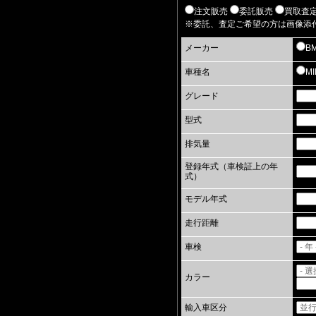
注文販売
委託販売
買取査
※委託、査定ご希望の方は画像添
メーカー
B
車種名
M
グレード
型式
排気量
登録年式（車検証上の年
式）
モデル年式
走行距離
車検
カラー
輸入車区分