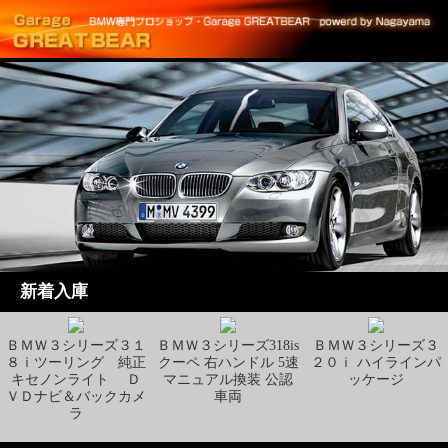
新着入庫
ＢＭＷ３シリーズ３１
ＢＭＷ３シリーズ318is
ＢＭＷ３シリーズ３
８ｉツーリング 純正
クーペ 右ハンドル 5速
２０ｉ ハイラインパ
キセノンライト Ｄ
マニュアル換装 公認
ッケージ
ＶＤナビ＆バックカメ
車両
ラ