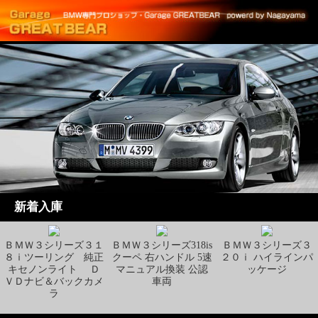
新着入庫
ＢＭＷ３シリーズ３１
ＢＭＷ３シリーズ318is
ＢＭＷ３シリーズ３
８ｉツーリング 純正
クーペ 右ハンドル 5速
２０ｉ ハイラインパ
キセノンライト Ｄ
マニュアル換装 公認
ッケージ
ＶＤナビ＆バックカメ
車両
ラ