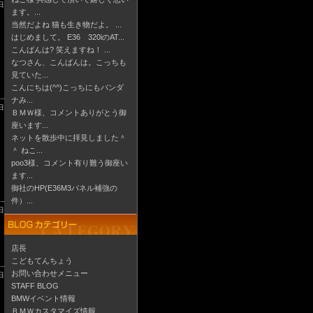
日
ます。...
当然だよね 猫も生き物だよ。 ...
はじめまして。 E36 320iのAT...
こんばんは? 笑えますね！ ...
なつさん、こんばんは。こっちも
見ていた...
こんにちは(^^)こっちにもバンダ
ナみ...
日
ＢＭＷ様、コメントありがとう御
座います...
ネットを散歩中に拝見しました＾
＾ ねこ...
poo3様、コメント有り難う御座い
ます...
御社のHP(E36M3パネル補強の
件）...
日
店長
こどもてんちょう
お問い合わせメニュー
日
STAFF BLOG
BMWイベント情報
ＢＭＷカスタマイズ情報