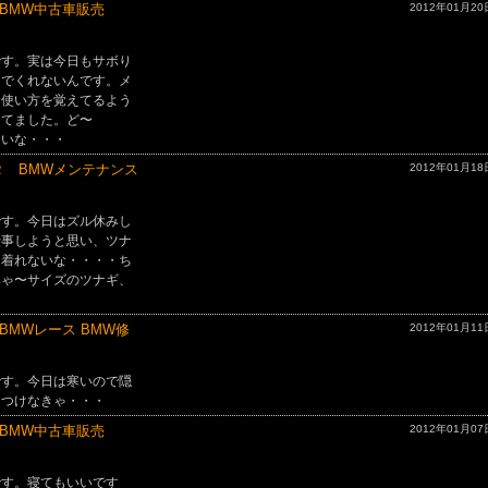
 BMW中古車販売
2012年01月20
です。実は今日もサボり
んでくれないんです。メ
、使い方を覚えてるよう
してました。ど〜
しいな・・・
 BMWメンテナンス
2012年01月18
です。今日はズル休みし
仕事しようと思い、ツナ
く着れないな・・・・ち
みゃ〜サイズのツナギ、
BMWレース BMW修
2012年01月11
です。今日は寒いので隠
をつけなきゃ・・・
 BMW中古車販売
2012年01月07
です。寝てもいいです