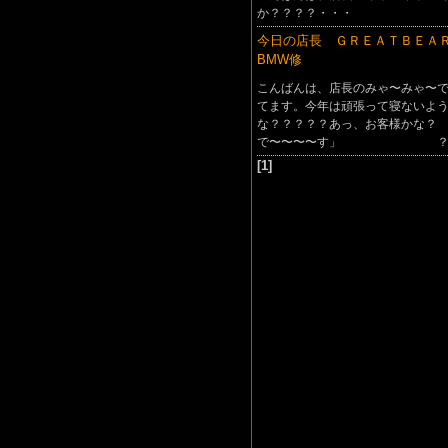
か？？？？・・・
今日の店長 ＧＲＥＡＴＢＥＡＲ
BMW修
こんばんは、店長のみゃ〜みゃ〜
てます。今年は頑張って寝ないよ
な？？？？？あっ、お客様かな？
で〜〜〜〜す」 ？・
[1]