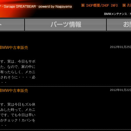
 BMW中古車販売
2012年01月25
です。実は、今日もサボ
した。なので、家の中に
が有ったらしく、メカニ
除されそうに・・・・必
・・・
 BMW中古車販売
2012年01月22
です。実は今日もズル休
休みした時って、メカニ
んです。でも今日は早い
いかチェック！カバンを
・・・