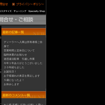
日
ディーラーへ入庫は所有者様ご自
身で
営業時間と定休日について
臨時休業のお知らせ
迷惑違法駐車 引越し作業
今年１年ありがとうございました
２０年経ちました
お誕生日！
日
お子様連れの来店を禁止します
５歳になったよ！
お休みします
ねこ様 共感して頂いて嬉しく思い