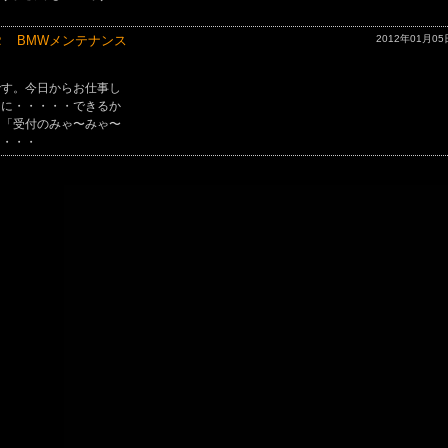
 BMWメンテナンス
2012年01月05
です。今日からお仕事し
うに・・・・・できるか
 「受付のみゃ〜みゃ〜
・・