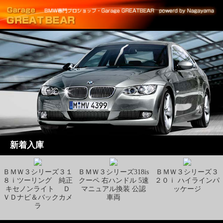
新着入庫
ＢＭＷ３シリーズ３１
ＢＭＷ３シリーズ318is
ＢＭＷ３シリーズ３
８ｉツーリング 純正
クーペ 右ハンドル 5速
２０ｉ ハイラインパ
キセノンライト Ｄ
マニュアル換装 公認
ッケージ
ＶＤナビ＆バックカメ
車両
ラ