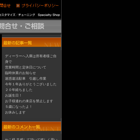
ディーラーへ入庫は所有者様ご自
身で
営業時間と定休日について
臨時休業のお知らせ
迷惑違法駐車 引越し作業
今年１年ありがとうございました
２０年経ちました
お誕生日！
お子様連れの来店を禁止します
５歳になったよ！
お休みします
ねこ様 共感して頂いて嬉しく思い