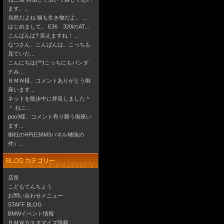
ます。...
当然だよね 猫も生き物だよ。 ...
はじめまして。 E36 320iのAT...
こんばんは? 笑えますね！ ...
なつさん、こんばんは。こっちも
見ていた...
こんにちは(^^)こっちにもバンダ
ナみ...
ＢＭＷ様、コメントありがとう御
座います...
ネットを散歩中に拝見しました＾
＾ ねこ...
poo3様、コメント有り難う御座い
ます...
御社のHP(E36M3パネル補強の
件）...
店長
こどもてんちょう
お問い合わせメニュー
STAFF BLOG
BMWイベント情報
ＢＭＷカスタマイズ情報