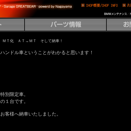
ョン換装 ＭＴ化 ＡＴ→ＭＴ そして納車！
右ハンドル車ということがわかると思います！
！
の特別限定車。
内の１台です。
事お客様へ納車いたしました。