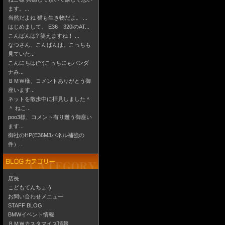
ます。...
当然だよね 猫も生き物だよ。 ...
はじめまして。 E36 320iのAT...
こんばんは? 笑えますね！ ...
なつさん、こんばんは。こっちも
見ていた...
こんにちは(^^)こっちにもバンダ
ナみ...
ＢＭＷ様、コメントありがとう御
座います...
ネットを散歩中に拝見しました＾
＾ ねこ...
poo3様、コメント有り難う御座い
ます...
御社のHP(E36M3パネル補強の
件）...
店長
こどもてんちょう
お問い合わせメニュー
STAFF BLOG
BMWイベント情報
ＢＭＷカスタマイズ情報