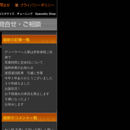
日
ディーラーへ入庫は所有者様ご自
身で
営業時間と定休日について
臨時休業のお知らせ
迷惑違法駐車 引越し作業
今年１年ありがとうございました
２０年経ちました
お誕生日！
お子様連れの来店を禁止します
５歳になったよ！
お休みします
ねこ様 共感して頂いて嬉しく思い