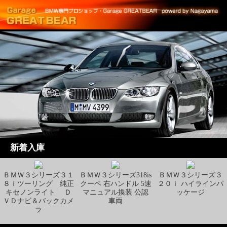
新着入庫
ＢＭＷ３シリーズ３１
ＢＭＷ３シリーズ318is
ＢＭＷ３シリーズ３
８ｉツーリング 純正
クーペ 右ハンドル 5速
２０ｉ ハイラインパ
キセノンライト Ｄ
マニュアル換装 公認
ッケージ
ＶＤナビ＆バックカメ
車両
ラ